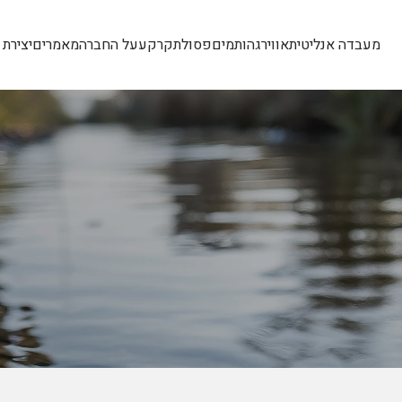
מעבדה אנליטית
אוויר
גהות
מים
פסולת
קרקע
על החברה
מאמרים
יצירת