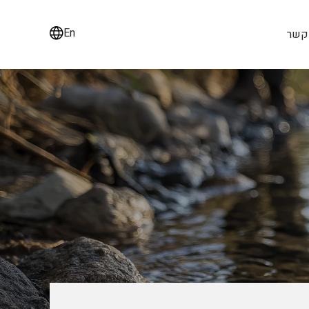
En
 קשר