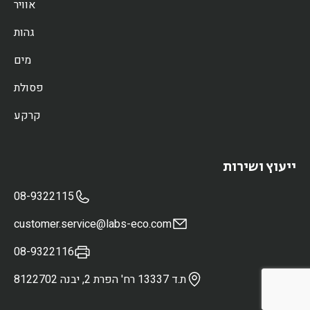
אוויר
גהות
מים
פסולת
קרקע
ייעוץ ושירות
08-9322115
customer.service@labs-eco.com
08-9322116
ת.ד 13337 רח' הפרת 2, יבנה 8122702