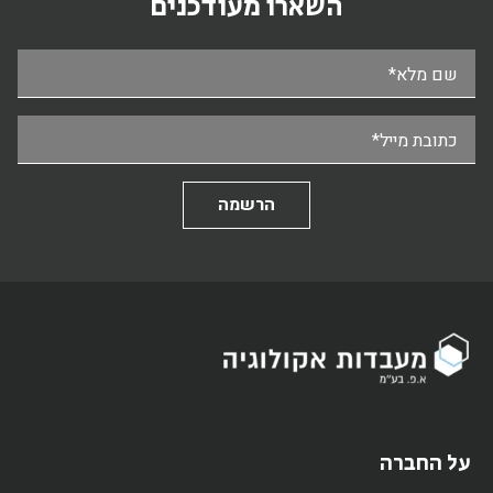
השארו מעודכנים
שם מלא*
כתובת מייל*
על החברה