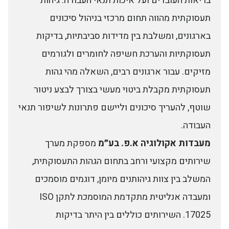
בריאות העובדים ועל איכות תנאי העבודה. גיהות
תעסוקתית מהווה תחום מרכזי בניהול סיכונים
בארגונים, ומשלבת בין מדידות סביבתיות, בדיקות
תעסוקתיות והערכת חשיפה לחומרים ולגורמים
מזיקים. עבור ארגונים רבים, השאלה מהי גהות
תעסוקתית מקבלת ביטוי מעשי בצורך לבצע ניטור
שוטף, להעריך סיכונים וליישם פתרונות לשיפור תנאי
העבודה.
מעבדות אקולוגיה א.פ. בע״מ
מספקת מערך
שירותים מקצועי ורחב בתחום הגהות התעסוקתית,
המשלב בין צוות גיהותנים מיומן, דוגמים מוסמכים
ומעבדה אנליטית מתקדמת המוסמכת לתקן ISO
17025. השירותים כוללים בין היתר בדיקות