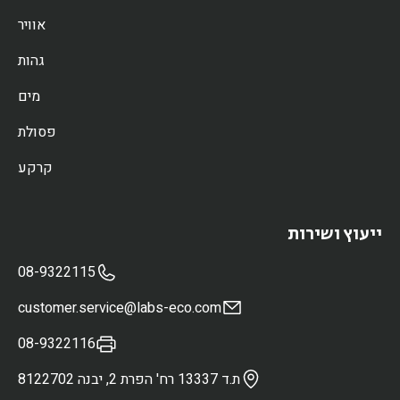
אוויר
גהות
מים
פסולת
קרקע
ייעוץ ושירות
08-9322115
customer.service@labs-eco.com
08-9322116
ת.ד 13337 רח' הפרת 2, יבנה 8122702