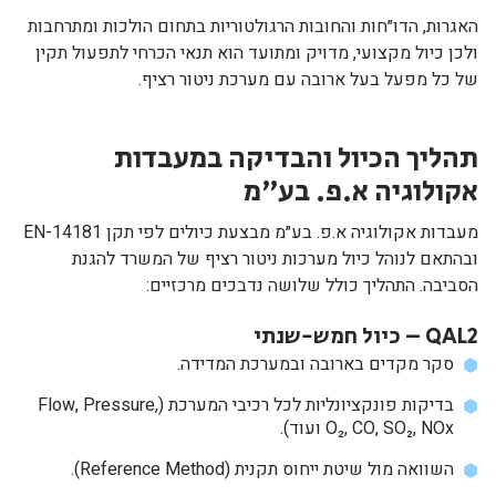
האגרות, הדו״חות והחובות הרגולטוריות בתחום הולכות ומתרחבות
ולכן כיול מקצועי, מדויק ומתועד הוא תנאי הכרחי לתפעול תקין
של כל מפעל בעל ארובה עם מערכת ניטור רציף.
תהליך הכיול והבדיקה במעבדות
אקולוגיה א.פ. בע״מ
מעבדות אקולוגיה א.פ. בע״מ מבצעת כיולים לפי תקן EN-14181
ובהתאם לנוהל כיול מערכות ניטור רציף של המשרד להגנת
הסביבה. התהליך כולל שלושה נדבכים מרכזיים:
QAL2 – כיול חמש-שנתי
סקר מקדים בארובה ובמערכת המדידה.
בדיקות פונקציונליות לכל רכיבי המערכת (Flow, Pressure,
O₂, CO, SO₂, NOx ועוד).
השוואה מול שיטת ייחוס תקנית (Reference Method).