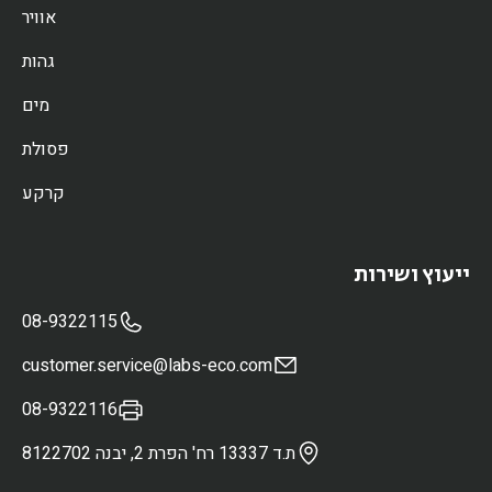
אוויר
גהות
מים
פסולת
קרקע
ייעוץ ושירות
08-9322115
customer.service@labs-eco.com
08-9322116
ת.ד 13337 רח' הפרת 2, יבנה 8122702